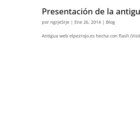
Presentación de la antig
por
ngrje5rje
|
Ene 26, 2014
|
Blog
Antigua web elpezrojo.es hecha con flash (Visi
enteramente en flash, la hice en flash para te
el fondo se pudiera mover según la...
Presentación de la web 
por
ngrje5rje
|
Ene 21, 2014
|
Blog
Esta web lleva ya un tiempo en internet, pero 
(visitar la web de sparkcoachingevents.com) Es
España (International Coach...