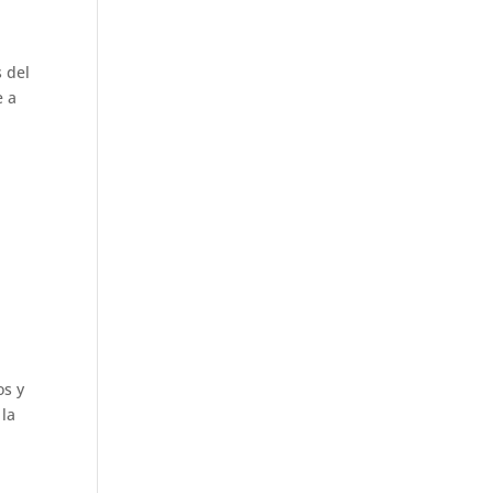
 del
e a
os y
 la