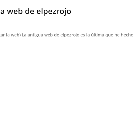
ua web de elpezrojo
tar la web) La antigua web de elpezrojo es la última que he hecho
ner total libertad de efectos a la hora de hacer animaciones y para
sparkcoachingevents.com
cuando me la encargaron no tenía este blog, así que la presento a
 la web personal de Julio Marco Barroso, secretario general de ICF