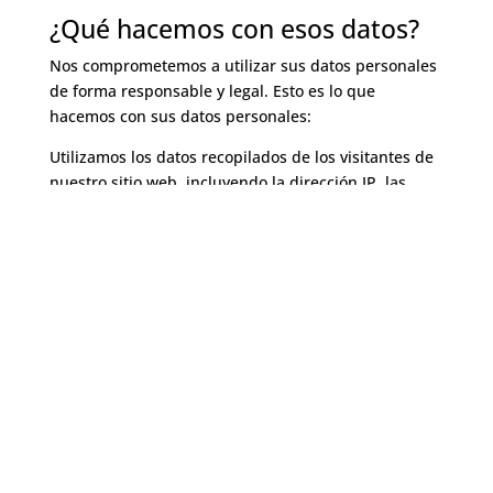
¿Qué hacemos con esos datos?
Nos comprometemos a utilizar sus datos personales
de forma responsable y legal. Esto es lo que
hacemos con sus datos personales:
Utilizamos los datos recopilados de los visitantes de
nuestro sitio web, incluyendo la dirección IP, las
páginas visitadas, el tiempo de visita, el tiempo de
permanencia en el sitio, la información del
navegador, y la información del sistema operativo y
la versión para comprender el viaje del usuario en
nuestro sitio web, de modo que podamos adaptar
mejor la experiencia para todos los visitantes de
nuestro sitio web.
¿Dónde se almacenan mis
datos?
Siempre que sea posible, mantenemos sus datos
dentro de la AEMA. Cuando no lo hacemos, se