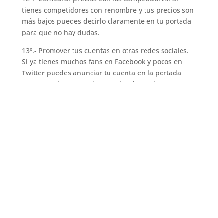
tienes competidores con renombre y tus precios son
más bajos puedes decirlo claramente en tu portada
para que no hay dudas.
13º.- Promover tus cuentas en otras redes sociales.
Si ya tienes muchos fans en Facebook y pocos en
Twitter puedes anunciar tu cuenta en la portada
para que algunos te sigan en las dos redes.
14º.- Haz portadas personalizadas para fans. Hay
páginas de empresa que publican la foto de fans
suyos que cumplan años, de esa forma este fan
compartirá con sus amistades tu portada y te servirá
de publicidad.
15º.- Promocionar un concurso. Hoy en día los
concursos están un poco vistos, pero siempre hay
gente a los que les gusta participar.
16º.- Celebrar el día de algo. En el calendario hay
dias de todos los gustos (de la sanidad, del niño,